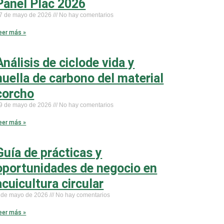
Panel Plac 2026
7 de mayo de 2026
No hay comentarios
eer más »
Análisis de ciclode vida y
huella de carbono del material
corcho
9 de mayo de 2026
No hay comentarios
eer más »
Guía de prácticas y
oportunidades de negocio en
acuicultura circular
 de mayo de 2026
No hay comentarios
eer más »