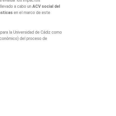
ra evaluar los impactos
 llevado a cabo un
ACV social del
ásticas
en el marco de este
, para la Universidad de Cádiz como
económico) del proceso de
 sociales se basó en las
rices para la Evaluación del Ciclo
es de UNED 2020
. Los resultados
áles son los mayores riesgos
ina usada en productos plásticos.