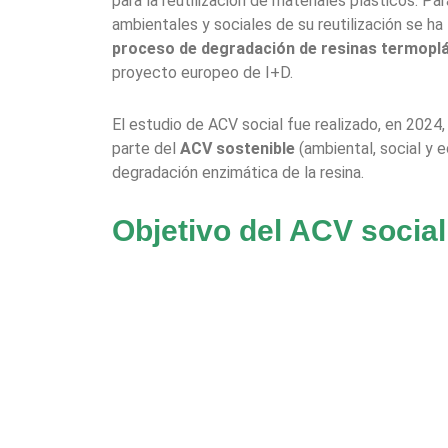
para la reutilización de materiales plásticos. Pa
ambientales y sociales de su reutilización se ha
proceso de degradación de resinas termopl
proyecto europeo de I+D.
El estudio de ACV social fue realizado, en 2024
parte del
ACV sostenible
(ambiental, social y 
degradación enzimática de la resina.
Objetivo del ACV social
La metodología usada para evaluar los impactos
normas
ISO 14044
e
ISO 14040
y en las
Direct
de Vida Social de Productos y Organizacion
del S-ACV (s-LCA) se usarán para identificar cu
sociales en el proceso de degradación de la res