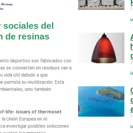
2
L
 sociales del
 de resinas
ento deportivo son fabricados con
1
s se convierten en residuos van a
L
u vida útil debido a que
e permita su reutilización. Esta
mbientales, sino también
of-life- issues of thermoset
5
r la Unión Europea en el
ca investigar posibles soluciones
L