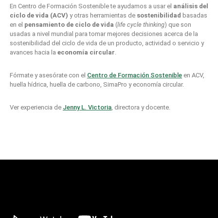
En Centro de Formación Sostenible te ayudamos a usar el
análisis del
ciclo de vida
(ACV)
y otras herramientas de
sostenibilidad
basadas
en el
pensamiento de ciclo de vida
(
life cycle thinking
) que son
usadas a nivel mundial para tomar mejores decisiones acerca de la
sostenibilidad del ciclo de vida de un producto, actividad o servicio y
avances hacia la
economía circular
.
Fórmate y asesórate con el
Centro de Formación Sostenible
en ACV,
huella hídrica, huella de carbono, SimaPro y economía circular.
Ver experiencia de
Jenny L. Victoria
, directora y docente.