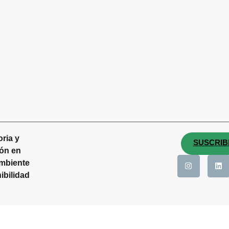
ria y
SUSCRIB
ón en
mbiente
ibilidad
Di
kies
Preguntas frecuentes