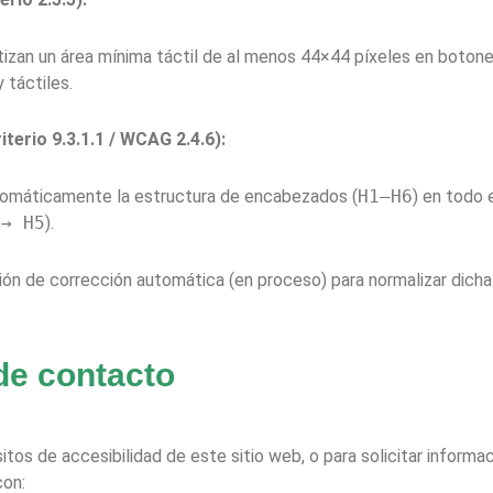
izan un área mínima táctil de al menos 44×44 píxeles en botones
 táctiles.
terio 9.3.1.1 / WCAG 2.4.6):
utomáticamente la estructura de encabezados (
H1–H6
) en todo 
 → H5
).
n de corrección automática (en proceso) para normalizar dicha 
de contacto
sitos de accesibilidad de este sitio web, o para solicitar inform
con: