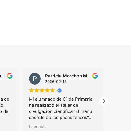
Fundacion Agua Dulce
Patricia Morchon Mosquera
2026-02-13
na de
Mi alumnado de 6º de Primaria
Son un 
o.
ha realizado el Taller de
magnífic
o de
divulgación científica "El menú
excelent
secreto de los peces felices"
tus acti
financiado por la UCA. Jenny ha
centros 
Leer más
Leer má
sabido transmitir de forma clara y
opción 