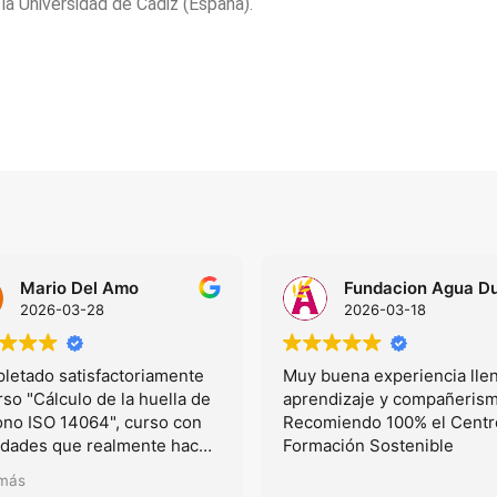
la Universidad de Cádiz (España).
Mario Del Amo
2026-03-28
2026-03-18
letado satisfactoriamente
Muy buena experiencia lle
rso "Cálculo de la huella de
aprendizaje y compañerism
ono ISO 14064", curso con
Recomiendo 100% el Centr
vidades que realmente hacen
Formación Sostenible
ar en la materia y aplicar la
 más
a y práctica a casos que