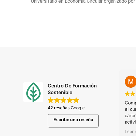
Universitario en Economía Circular organizado por 
Centro De Formación
Sostenible
Comp
42 reseñas Google
el cu
carb
Escribe una reseña
acti
indag
Leer
teorí