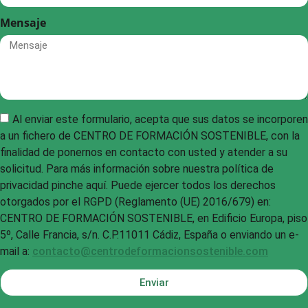
Mensaje
Al enviar este formulario, acepta que sus datos se incorporen
a un fichero de CENTRO DE FORMACIÓN SOSTENIBLE, con la
finalidad de ponernos en contacto con usted y atender a su
solicitud. Para más información sobre nuestra política de
privacidad pinche aquí. Puede ejercer todos los derechos
otorgados por el RGPD (Reglamento (UE) 2016/679) en:
CENTRO DE FORMACIÓN SOSTENIBLE, en Edificio Europa, piso
5º, Calle Francia, s/n. C.P.11011 Cádiz, España o enviando un e-
mail a:
contacto@centrodeformacionsostenible.com
Enviar