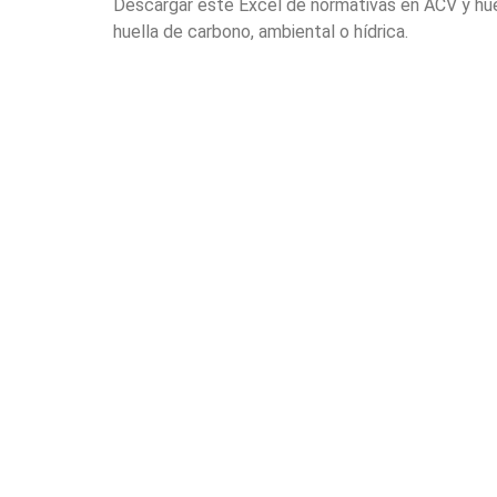
Descargar este Excel de normativas en ACV y huel
huella de carbono, ambiental o hídrica.
Consultar más informa
sobre nuestros cursos