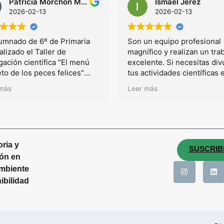
Patricia Morchon Mosquera
Ismael Jerez
2026-02-13
2026-02-13
lumnado de 6º de Primaria
Son un equipo profesional
alizado el Taller de
magnífico y realizan un tra
gación científica "El menú
excelente. Si necesitas div
to de los peces felices"
tus actividades científicas 
ciado por la UCA. Jenny ha
centros educativos, es la m
 más
Leer más
o transmitir de forma clara y
opción que puedes encontr
sa el trabajo realizado en el
la Bahía de Cádiz.
atorio para favorecer el
star animal y una
ucción más sostenible.
ria y
ás, Jenny animó al
SUSCRIB
ado a participar
ón en
amente en dos actividades
mbiente
icas. En resumen, una
ibilidad
a manera de acercar la
ia a la escuela.