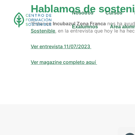
Hablamos de sosteni
Nosotros
Cursos
“Estar en
Incubazul Zona Franca
nos ha ayud
Exalumnos
Área alum
Sostenible
, en la entrevista que hoy le ha h
Ver entrevista 11/07/2023
Ver magazine completo aquí