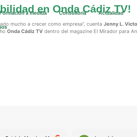
bilidad en Onda Cádiz TV!
Formación a medida
Consultoría
Actualidad
ado mucho a crecer como empresa”, cuenta
Jenny L. Victo
nos
echo
Onda Cádiz TV
dentro del magazine El Mirador para An