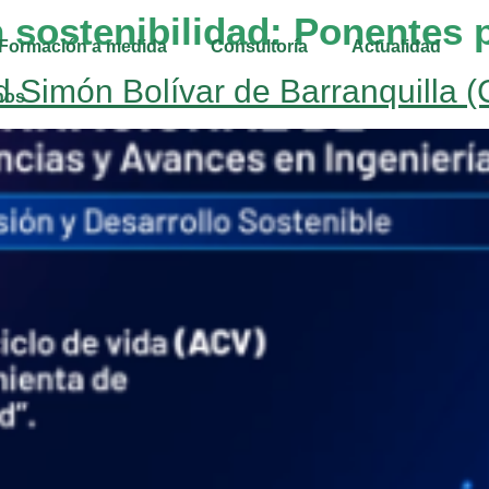
 sostenibilidad:
Ponentes 
Formación a medida
Consultoría
Actualidad
d Simón Bolívar de Barranquilla 
nos