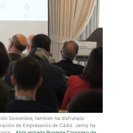
ión Sostenible, también ha disfrutado
eración de Empresarios de Cádiz. Jenny ha
onomía…
Abrir entrada
Ponente Congreso de