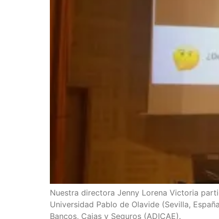
Nuestra directora Jenny Lorena Victoria part
Universidad Pablo de Olavide (Sevilla, España
Bancos, Cajas y Seguros (ADICAE).