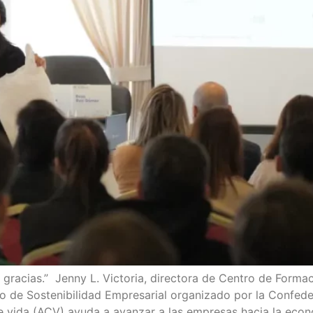
racias.” Jenny L. Victoria, directora de Centro de Formac
o de Sostenibilidad Empresarial organizado por la Confed
de vida (ACV) ayuda a avanzar a las empresas hacia la ec