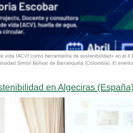
de vida (ACV) como herramienta de sostenibilidad» en el II
rsidad Simón Bolívar de Barranquilla (Colombia). El evento
enibilidad en Algeciras (España