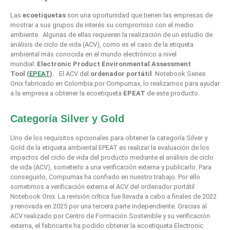
Las
ecoetiquetas
son una oportunidad que tienen las empresas de
mostrar a sus grupos de interés su compromiso con el medio
ambiente. Algunas de ellas requieren la realización de un estudio de
análisis de ciclo de vida (ACV), como es el caso de la etiqueta
ambiental más conocida en el mundo electrónico a nivel
mundial:
Electronic Product Environmental Assessment
Tool
(
EPEAT
).
El ACV del
ordenador portátil
Notebook Series
Onix fabricado en Colombia por Compumax, lo realizamos para ayudar
a la empresa a obtener la ecoetiqueta
EPEAT
de este producto.
Categoría Silver y Gold
Uno de los requisitos opcionales para obtener la categoría Silver y
Gold de la etiqueta ambiental EPEAT es realizar la evaluación de los
impactos del ciclo de vida del producto mediante el análisis de ciclo
de vida (ACV), someterlo a una verificación externa y publicarlo. Para
conseguirlo, Compumax ha confiado en nuestro trabajo. Por ello
sometimos a verificación externa el ACV del ordenador portátil
Notebook Onix. La revisión crítica fue llevada a cabo a finales de 2022
y renovada en 2025 por una tercera parte independiente. Gracias al
ACV realizado por Centro de Formación Sostenible y su verificación
externa, el fabricante ha podido obtener la ecoetiqueta Electronic