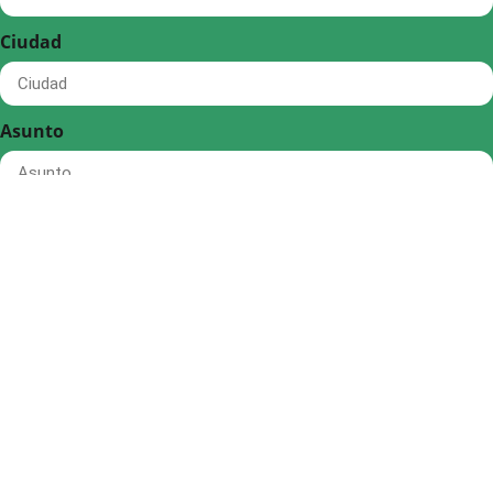
Ciudad
Asunto
Mensaje
Al enviar este formulario, acepta que sus datos se incorporen
a un fichero de CENTRO DE FORMACIÓN SOSTENIBLE, con la
finalidad de ponernos en contacto con usted y atender a su
solicitud. Para más información sobre nuestra política de
privacidad pinche aquí. Puede ejercer todos los derechos