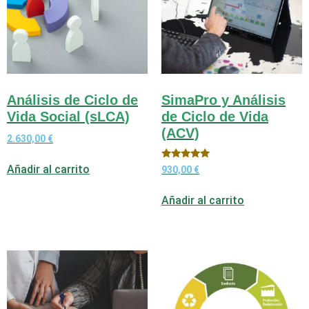
Análisis de Ciclo de
SimaPro y Análisis
Vida Social (sLCA)
de Ciclo de Vida
(ACV)
2.630,00
€
Valorado
Añadir al carrito
930,00
€
con
4.95
de 5
Añadir al carrito