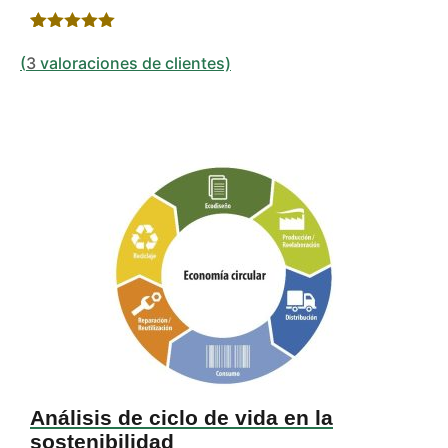
Valorado
3
con
5.00
de
(
3
valoraciones de clientes)
5 en base
a
valoracione
s de
clientes
Análisis de ciclo de vida en la
sostenibilidad