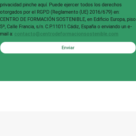
privacidad pinche aquí. Puede ejercer todos los derechos
otorgados por el RGPD (Reglamento (UE) 2016/679) en:
CENTRO DE FORMACIÓN SOSTENIBLE, en Edificio Europa, piso
5º, Calle Francia, s/n. C.P.11011 Cádiz, España o enviando un e-
mail a:
contacto@centrodeformacionsostenible.com
Enviar