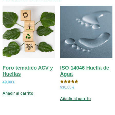
Foro temático ACV y
ISO 14046 Huella de
Huellas
Agua
49,00
€
Valorado
930,00
€
con
Añadir al carrito
5.00
de 5
Añadir al carrito