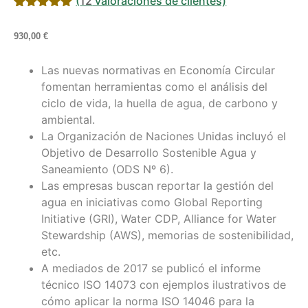
(
12
valoraciones de clientes)
Valorado
12
con
5.00
de
930,00
€
5 en base
a
valoraciones
Las nuevas normativas en Economía Circular
de clientes
fomentan herramientas como el análisis del
ciclo de vida, la huella de agua, de carbono y
ambiental.
La Organización de Naciones Unidas incluyó el
Objetivo de Desarrollo Sostenible Agua y
Saneamiento (ODS Nº 6).
Las empresas buscan reportar la gestión del
agua en iniciativas como Global Reporting
Initiative (GRI), Water CDP, Alliance for Water
Stewardship (AWS), memorias de sostenibilidad,
etc.
A mediados de 2017 se publicó el informe
técnico ISO 14073 con ejemplos ilustrativos de
cómo aplicar la norma ISO 14046 para la