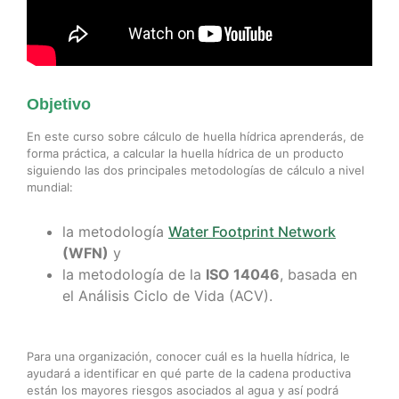
Objetivo
En este curso sobre cálculo de huella hídrica aprenderás, de
forma práctica, a calcular la huella hídrica de un producto
siguiendo las dos principales metodologías de cálculo a nivel
mundial:
la metodología
Water Footprint Network
(WFN)
y
la metodología de la
ISO 14046
, basada en
el Análisis Ciclo de Vida (ACV).
Para una organización, conocer cuál es la huella hídrica, le
ayudará a identificar en qué parte de la cadena productiva
están los mayores riesgos asociados al agua y así podrá