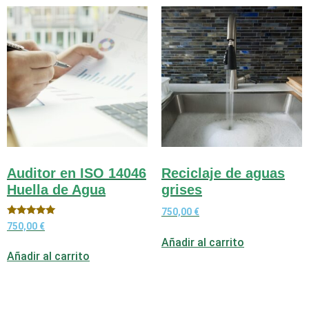
Auditor en ISO 14046
Reciclaje de aguas
Huella de Agua
grises
750,00
€
Valorado
750,00
€
con
Añadir al carrito
5.00
de 5
Añadir al carrito