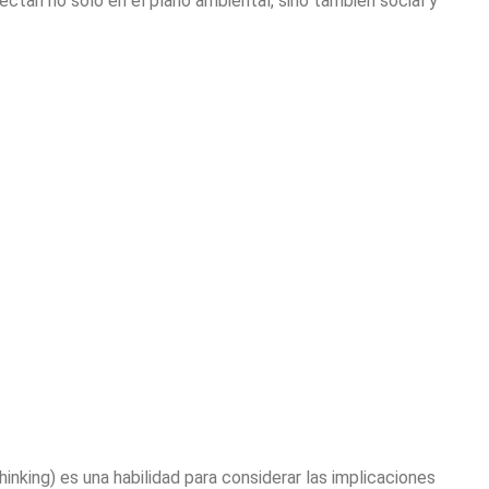
ectan no solo en el plano ambiental, sino también social y
inking) es una habilidad para considerar las implicaciones