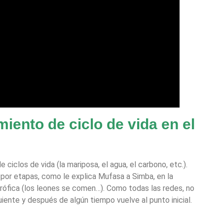
iento de ciclo de vida en el
 ciclos de vida (la mariposa, el agua, el carbono, etc.).
por etapas, como le explica Mufasa a Simba, en la
trófica (los leones se comen…). Como todas las redes, no
uiente y después de algún tiempo vuelve al punto inicial.