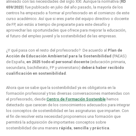
alineado con las necesidades del siglo XXI. Aunque la normativa (
RD
659/2023
) fue publicado en julio del año pasado, la mayoría de los
centros ha empezado a formar al profesorado en el comienzo de este
curso académico. Así que si eres parte del equipo directivo o docente
de FP, aún estás a tiempo de prepararte para este desafío y
aprovechar las oportunidades que ofrece para mejorar la educación,
el futuro del empleo juvenil y la sostenibilidad de las empresas.
¿Y qué pasa con el resto del profesorado? De acuerdo al
Plan de
Acción de Educación Ambiental para la Sostenibilidad
(PAEAS)
de España,
en 2025
todo el personal docente
(educación primaria,
secundaria, bachillerato, FP y universitario)
deberá haber recibido
cualificación en sostenibilidad
.
Ahora que se sabe que la sostenibilidad ya es obligatoria en la
formación profesional y tras diversas conversaciones mantenidas con
el profesorado, desde
Centro de Formación Sostenible
hemos
detectado que carecen de los conocimientos adecuados para integrar
los conceptos de sostenibilidad en las asignaturas que imparten. Con
el fin de resolver esta necesidad proponemos una formación que
permitirá la adquisición de importantes conceptos sobre
sostenibilidad de una manera
rápida
,
sencilla
y
práctica
.